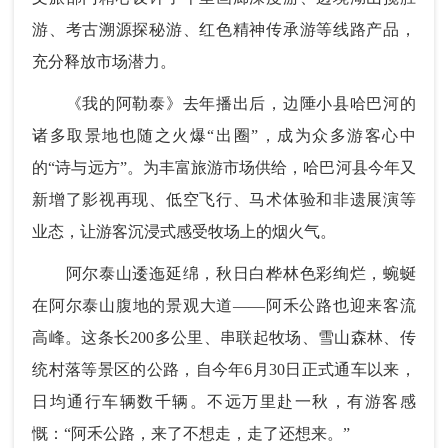
游、考古溯源探秘游、红色精神传承游等线路产品，
充分释放市场潜力。
《我的阿勒泰》去年播出后，边陲小县哈巴河的
诸多取景地也随之火爆“出圈”，成为众多游客心中
的“诗与远方”。为丰富旅游市场供给，哈巴河县今年又
新增了影视再现、低空飞行、马术体验和非遗展演等
业态，让游客沉浸式感受牧场上的烟火气。
阿尔泰山逶迤延绵，秋日白桦林色彩绚烂，蜿蜒
在阿尔泰山腹地的景观大道——阿禾公路也迎来客流
高峰。这条长200多公里、串联起牧场、雪山森林、传
统村落等景区的公路，自今年6月30日正式通车以来，
日均通行车辆数千辆。不远万里赴一秋，有游客感
慨：“阿禾公路，来了不想走，走了还想来。”