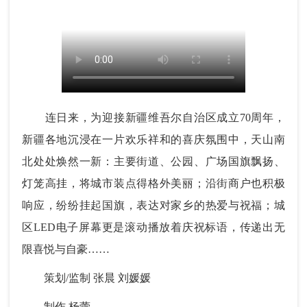
连日来，为迎接新疆维吾尔自治区成立70周年，
新疆各地沉浸在一片欢乐祥和的喜庆氛围中，天山南
北处处焕然一新：主要街道、公园、广场国旗飘扬、
灯笼高挂，将城市装点得格外美丽；沿街商户也积极
响应，纷纷挂起国旗，表达对家乡的热爱与祝福；城
区LED电子屏幕更是滚动播放着庆祝标语，传递出无
限喜悦与自豪……
策划/监制 张晨 刘媛媛
制作 杨蕾