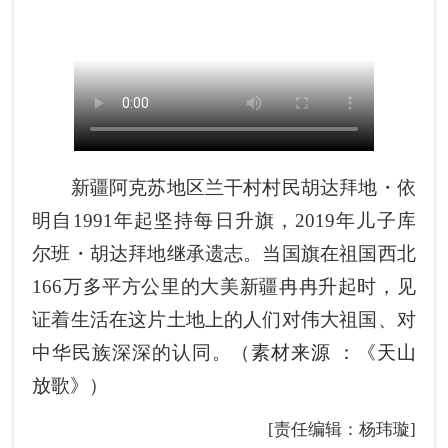
新疆阿克苏地区兰干村村民胡达拜地・依
明自
1991
年起坚持每日升旗，
2019
年儿子库
尔班・胡达拜地继承遗志。
当国旗在祖国西北
166
万多平方公里的大美新疆冉冉升起时，见
证着生活在这片土地上的人们对伟大祖国、对
中华民族深深的认同。（
素材来源 ：《天山
放歌》
）
[责任编辑：杨玮璇]