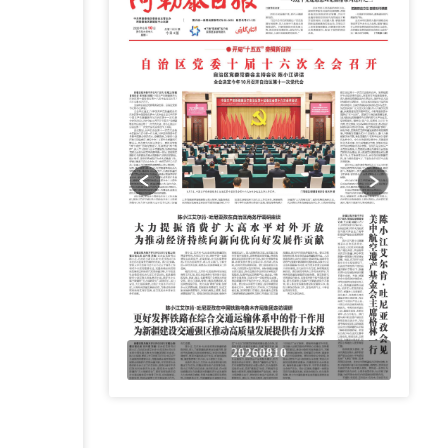
0810
20260810