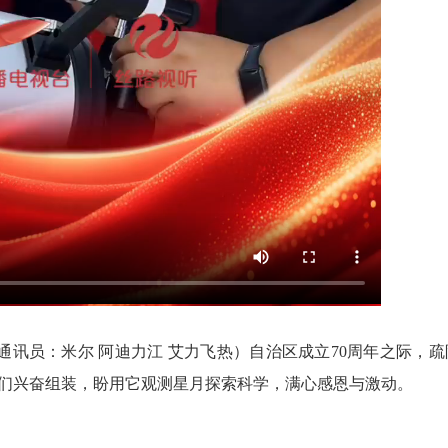
讯员：米尔 阿迪力江 艾力飞热）自治区成立70周年之际，疏
们兴奋组装，盼用它观测星月探索科学，满心感恩与激动。