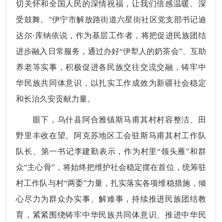
切关怀和全国人民的深情祝福，让我们倍感温暖、深
受鼓舞。”伊宁市解放路街道六星街社区党支部书记迪
达尔·库钠依说，作为基层工作者，将把促进民族团结
进步融入日常服务，通过办好“伊犁人的奶茶会”、互助
养老等实事，积极促进各民族交往交流交融，铸牢中
华民族共同体意识，以扎实工作成效为新疆社会稳定
和长治久安贡献力量。
眼下，乌什县阿合雅镇斯马甫其村村容整洁、田
野里丰收在望。阿克苏地区工会驻斯马甫其村工作队
队长、第一书记李建勤表示，作为村里“领头雁”和群
众“主心骨”，将始终把维护社会稳定摆在首位，统筹驻
村工作队与村“两委”力量，扎实落实各项维稳措施，倾
心尽力为群众办实事、解难事，持续推进民族团结教
育，紧紧围绕铸牢中华民族共同体意识、推进中华民