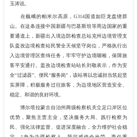
玉涛说。
在巍峨的帕米尔高原，G314国道如巨龙盘绕群
山。在这条连接中国新疆与巴基斯坦等周边国家的重
要通道上，新疆出入境边防检查总站克州边境管理支
队盖孜边境检查站民警全天候坚守岗位，严格执行出
入边境管理区查缉任务，牢牢守护边境咽喉，保障旅
客平安通行。盖孜边境检查站站长刘敬表示，作为安
全“过滤器”、便民“服务岗”，该站将以忠诚担当筑起坚
实屏障，积极服务过往旅客，为边境地区营造安全、
稳定、和谐的良好环境。
博尔塔拉蒙古自治州两级检察机关立足口岸区位
优势，聚焦主责主业，坚决服务大局、践行检察为
民、强化法律监督、促进深度融合，全力维护社会稳
定。“身为边疆检察人，我深感使命光荣、责任重