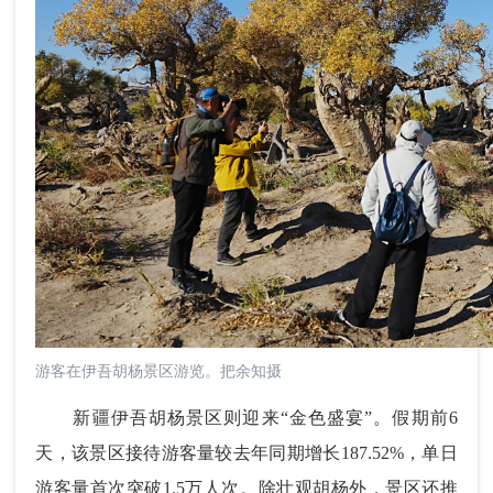
游客在伊吾胡杨景区游览。把余知摄
新疆伊吾胡杨景区则迎来“金色盛宴”。假期前6
天，该景区接待游客量较去年同期增长187.52%，单日
游客量首次突破1.5万人次。除壮观胡杨外，景区还推