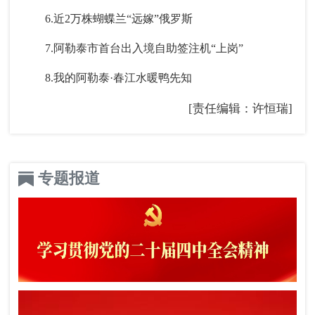
6.近2万株蝴蝶兰“远嫁”俄罗斯
7.阿勒泰市首台出入境自助签注机“上岗”
8.我的阿勒泰·春江水暖鸭先知
[责任编辑：许恒瑞]
专题报道