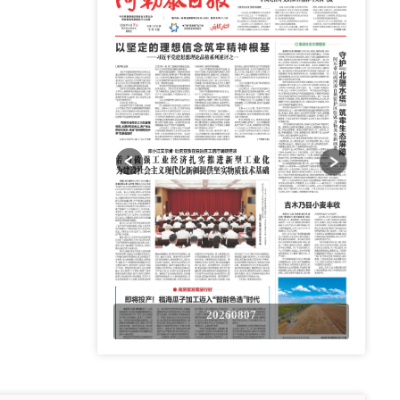
0807
20260807