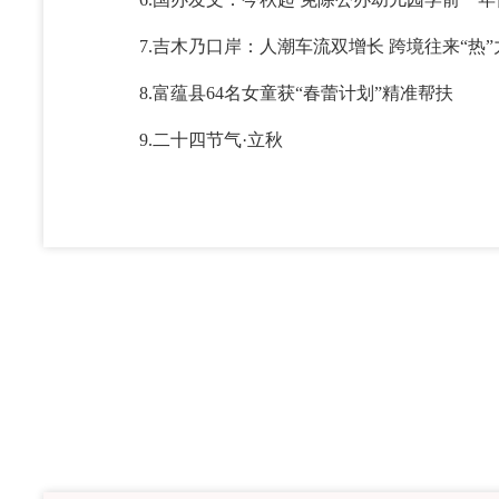
7.吉木乃口岸：人潮车流双增长 跨境往来“热”
8.富蕴县64名女童获“春蕾计划”精准帮扶
9.二十四节气·立秋