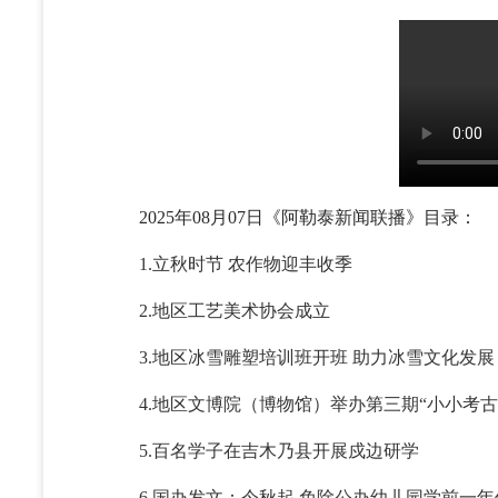
2025年08月07日《阿勒泰新闻联播》目录：
1.立秋时节 农作物迎丰收季
2.地区工艺美术协会成立
3.地区冰雪雕塑培训班开班 助力冰雪文化发展
4.地区文博院（博物馆）举办第三期“小小考古
5.百名学子在吉木乃县开展戍边研学
6.国办发文：今秋起 免除公办幼儿园学前一年