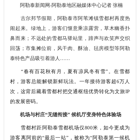
阿勒泰新闻网-阿勒泰地区融媒体中心记者 张楠
古尔邦节假期，阿勒泰市阿苇滩镇雪都村再度热
闹起来。绿地上，游客们惬意乘凉露营，草木幽香扑
鼻而来；不远处的雪都马驿站里，蹄声与欢笑声交织
回荡；市集摊位前，风干肉、酥油、毡房模型等阿勒
泰特色产品吸引着游人……
“春有百花秋有月，夏有凉风冬有雪”。在雪都
村，游客总能解锁新鲜玩法。一年接待游客超6万人
次，这背后藏着雪都村把交通枢纽优势转化为文旅IP
的发展密码。
机场与村庄“无缝衔接”
候机厅变身特色体验场
雪都村距阿勒泰雪都机场仅800米，如今更成为
游客离阿前的“最后一站”，被称为“阿勒泰第一候机