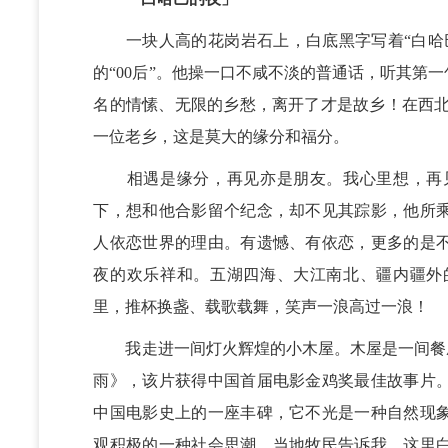
一块人高的花岗岩石上，白底黑字写着“白哈巴
的“00后”。他操一口不咸不淡的普通话，听其第
名的情愫、无限的乡愁，离开了才是故乡！在西北
一位老乡，这是莫大的缘分和福分。
相遇是缘分，再见亦是朋友。我心里想，再见
下，想和他合影留个纪念，却不见其踪影，他所
人依恋世界的理由。有遗憾、有依恋，更多的是
夜的欢乐祥和。五湖四海、大江南北、疆内疆外
里，推杯换盏、载歌载舞，笑声一浪高过一浪！
我走进一间灯火辉煌的小木屋。木屋是一间餐厅
雨》，该片获得中国首届电影金鸡奖最佳故事片
中国电影史上的一座丰碑，它不光是一种自然现
观积极的一种社会思潮。当地牧民告诉我，这里