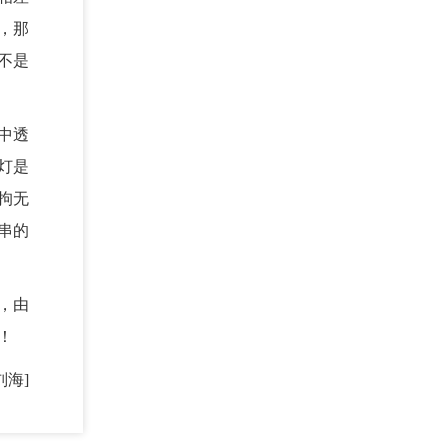
，那
不是
中透
灯是
拘无
串的
，由
！
刘海]