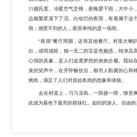
15摄氏度。冷暖空气交锋，夜晚爱下雨，大中小
边厢繁星落下了泪。白哈巴的夜雨，有着属于这
雨；感受不到的人，夜雨单纯的是一场雨。
“夜雨”餐厅周围，还有其他餐厅。村里大喇叭
出，或明或暗，独一无二的宝蓝色魅惑，纯净且
心情的具象，是人们追逐梦想的匆匆步履。我站
束的笑声中，在开怀畅饮后，都市人勒紧的心和
烤肉，满足了人们对原始炙肉的想象和体验。
走在村道上，习习凉风，一阵接一阵，惬意爽
此成为暮色下最亮的那抹红。如织的游人、自由的