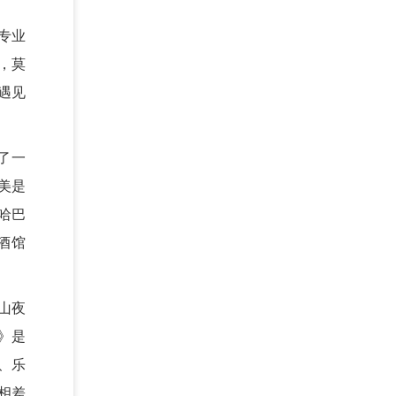
专业
，莫
遇见
了一
美是
哈巴
酒馆
山夜
》是
、乐
相差