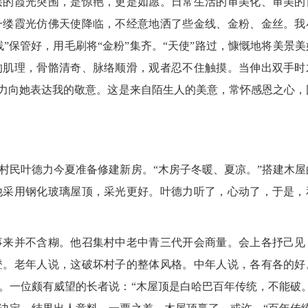
的霞光突围，是惊艳，更是如愿。日常生活的审美化、审美的
一缕霞光仿佛天使降临，不经意地洒了些金线、金粉、金丝。我
线”保管好，用毛刷将“金粉”集齐。“天使”路过，慷慨地将美景美
的肌理，骨骼清奇、脉络顺滑，观者忍不住触摸。当伸出双手时
努力向她表达我的敬意。这是来自陌生人的美意，常怀感恩之心，
民叶德力今夏准备修建新房。“木房子冬暖、夏凉。”搭建木屋
他采用钢化玻璃屋顶，采光更好。叶德力听了，心动了，于是，
来并不含糊。他召集村中老中青三代开会商量。会上各抒己见
登。老年人说，这破坏村子的整体风格。中年人说，各有各的好
。一位颇有威望的长者说：“木屋顶是白哈巴百年传统，不能破。