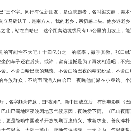
”三个字。同行有位新朋友，是位志愿者，名叫梁文超，美术
一句立马确认了，是南方人。我的老乡，亲切感上头。他乡遇老乡
之北，站在白哈巴，这个距离边境线只有1.5公里的山坡上，能
的可能性不大吧！十四亿分之一的概率，微乎其微。张口喊
乘坐的车子还在后头。或许，留有遗憾是为了再次相遇吧，不完
不舍。不舍白哈巴夜的魅惑、不舍白哈巴夜的精彩纷呈、不舍白
的各族群众，不约而同涌入白哈巴，夜晚他们聚在小餐馆、小
，名字颇为诗意，曰“夜雨”。新中国成立后，有部电影叫《巴
。巴山巴蜀地区夜晚因地形气候原因，夜晚爱下雨。《巴山夜雨
象，更是隐喻中国改革开放初期百废待兴、求新求变、善良淳朴
白天气温高，太阳一落山，夜晚气温骤降。一天之内，气温常常