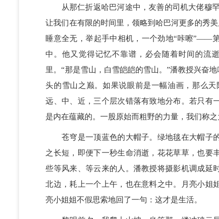
从那仁折返哈巴河途中，友善的司机大佬穆罕·
让我们在有限的时间里，领略到哈巴河更多的秀美
睡意全无，举起手中相机，一个劲地“咔嚓”——
中。他又觉得记忆不靠谱，必会随着时间的流
里。“那是雪山，白雪皑皑的雪山。”潘教授兴奋
头的雪山之巅。如果说眼前是一幅油画，那么天
远、中、近，三个层次错落有致地分布。若只有
是内在蕴藏的。一股原始而粗野的力量，我们称之为
苍穹是一顶蓝色的大帽子。绿地毯在大帽子的照
之长短，即便下一秒生命消逝，花花草草，也要
些等风来、等云来的人。潘教授将摄影机调成延
北边，耗上一个上午，也在意料之中。月亮小姐
亮小姐姐不假思索地回了一句：这才是生活。