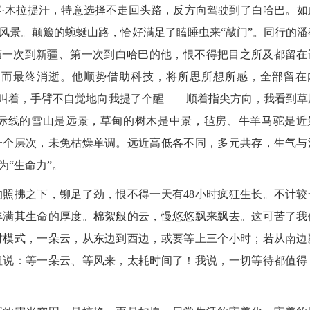
木拉提汗，特意选择不走回头路，反方向驾驶到了白哈巴。如
风景。颠簸的蜿蜒山路，恰好满足了瞌睡虫来“敲门”。同行的潘
第一次到新疆、第一次到白哈巴的他，恨不得把目之所及都留在
逝而最终消逝。他顺势借助科技，将所思所想所感，全部留在
地叫着，手臂不自觉地向我提了个醒——顺着指尖方向，我看到草
际线的雪山是远景，草甸的树木是中景，毡房、牛羊马驼是近
一个层次，未免枯燥单调。远近高低各不同，多元共存，生气与
“生命力”。
拂之下，铆足了劲，恨不得一天有48小时疯狂生长。不计较
丰满其生命的厚度。棉絮般的云，慢悠悠飘来飘去。这可苦了我
时模式，一朵云，从东边到西边，或要等上三个小时；若从南边
2026
姐说：等一朵云、等风来，太耗时间了！我说，一切等待都值得