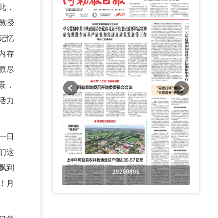
此，
教授
记忆
内存
原尽
景，
活力
一日
们这
飘到
0806
20260806
！月