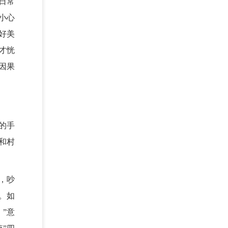
日常
小心
好美
才恍
因果
的手
和村
，吵
。如
”意