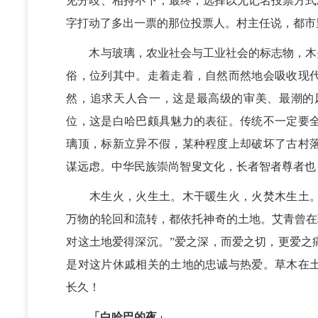
见分歧、相持不下，最终，选择以无记名投票方式
字打动了多出一票的那位投票人。村主任说，都市
木与玻璃，农业社会与工业社会的标志物，木头
俗，位列其中。走着走着，自然而然地会吸收现
然，追求天人合一，这是最高级的审美、最潮的
位，这是白哈巴颇具魅力的表征。传统不一定要
璃顶，标新立异不假，某种程度上却破坏了古村
谋远虑。中华民族崇尚智叟文化，长者智者尊者也
木生火，火生土。木干暖生火，火焚木生土。
万物的轮回和流转，都依托神奇的土地。艾青曾在
对这土地爱得深沉。”爱之深，而爱之切，更爱之
是对这片休戚相关的土地的忠诚与热爱。草木在
长久！
「白哈巴的夜」