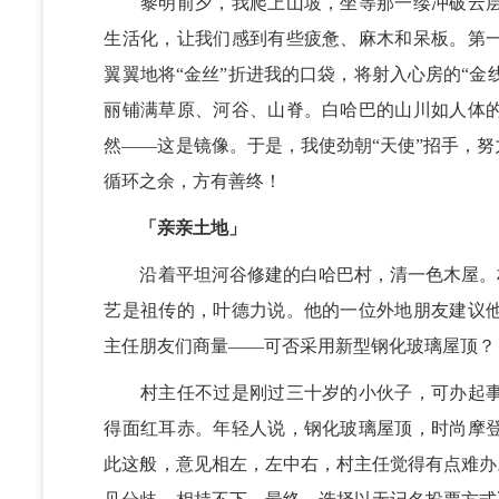
黎明前夕，我爬上山坡，坐等那一缕冲破云层
生活化，让我们感到有些疲惫、麻木和呆板。第
翼翼地将“金丝”折进我的口袋，将射入心房的“金
丽铺满草原、河谷、山脊。白哈巴的山川如人体
然——这是镜像。于是，我使劲朝“天使”招手，
循环之余，方有善终！
「亲亲土地」
沿着平坦河谷修建的白哈巴村，清一色木屋。村
艺是祖传的，叶德力说。他的一位外地朋友建议
主任朋友们商量——可否采用新型钢化玻璃屋顶？
村主任不过是刚过三十岁的小伙子，可办起事
得面红耳赤。年轻人说，钢化玻璃屋顶，时尚摩
此这般，意见相左，左中右，村主任觉得有点难办