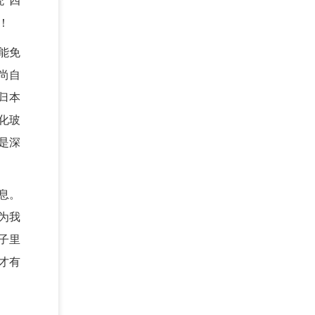
”四
！
能免
尚自
归本
化玻
是深
息。
为我
子里
才有