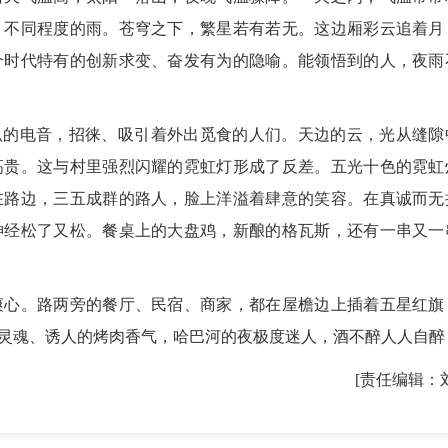
，不同程度的雨。苍穹之下，繁星若有若无。这边厢彩云追着月
个时代特有的创新求变、奋发有为的隐喻。能领悟到的人，夜雨
的电音，招徕、吸引着外出觅食的人们。天边的云，光从缝隙
高贵。这与村里强烈闪耀的霓虹灯形成了反差。五光十色的霓虹
在路边，三五成群的路人，脸上洋溢着肆意的笑容。在真诚而无
神经松了又松。餐桌上的大盘鸡，新酿的格瓦斯，还有一串又一
心。路两旁的餐厅、民宿、商家，都在屋檐边上插着五星红旗
灵魂、诱人的烤肉香气，哈巴河的夜极度迷人，酒不醉人人自醉
[责任编辑：