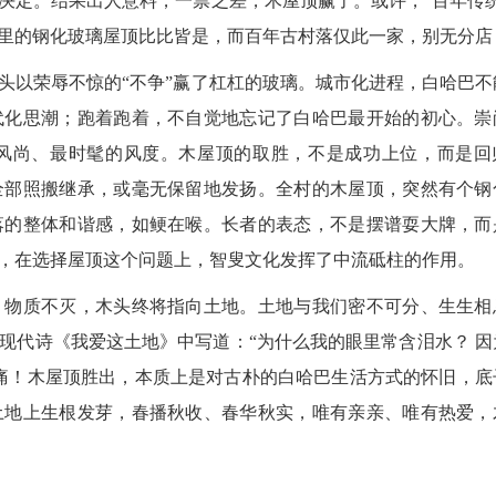
决定。结果出人意料，一票之差，木屋顶赢了。或许，“百年传统
里的钢化玻璃屋顶比比皆是，而百年古村落仅此一家，别无分店
以荣辱不惊的“不争”赢了杠杠的玻璃。城市化进程，白哈巴不
代化思潮；跑着跑着，不自觉地忘记了白哈巴最开始的初心。崇
风尚、最时髦的风度。木屋顶的取胜，不是成功上位，而是回
全部照搬继承，或毫无保留地发扬。全村的木屋顶，突然有个钢
落的整体和谐感，如鲠在喉。长者的表态，不是摆谱耍大牌，而
，在选择屋顶这个问题上，智叟文化发挥了中流砥柱的作用。
物质不灭，木头终将指向土地。土地与我们密不可分、生生相
现代诗《我爱这土地》中写道：“为什么我的眼里常含泪水？ 因
痛！木屋顶胜出，本质上是对古朴的白哈巴生活方式的怀旧，底
土地上生根发芽，春播秋收、春华秋实，唯有亲亲、唯有热爱，